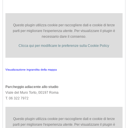
Questo plugin utilizza cookie per raccogliere dati e cookie di terze
parti per migliorare l'esperienza utente. Per visualizzare il plugin è
necessario dare il consenso.
Clicca qui per modificare le preferenze sulla Cookie Policy
Visualizzazione ingrandita della mappa
Parcheggio adiacente allo studio
Viale del Muro Torto, 00197 Roma
T. 06 322 7972
Questo plugin utilizza cookie per raccogliere dati e cookie di terze
parti per migliorare l'esperienza utente. Per visualizzare il plugin è