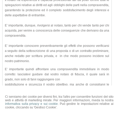
Il notaio ha esperienza e capacità professionali tali da poter fornire tutte le
spiegazioni relative ai diritti ed agli obblighi delle parti nella compravendita,
garantendo la protezione ed il completo soddisfacimento degli interessi e
delle aspettative di entrambe.
E’ importante, dunque, rivolgersi al notaio, tanto per chi vende tanto per chi
acquista, per venire a conoscenza delle conseguenze che derivano da una
compravendita.
E’ importante conoscere preventivamente gli effetti che possono verificarsi
a seguito della sottoscrizione di una proposta o di un contratto preliminare,
anche redatto per scrittura privata, e in che modo possono incidere sul
nostro patrimonio.
E’ importante quindi affrontare una compravendita immobiliare in modo
corretto: lasciatevi guidare dal vostro notaio di fiducia, il quale sarà in
grado, non solo di farvi raggiungere con
soddisfazione e sicurezza il vostro obiettivo, ma anche di consigliarvi le
migliori soluzioni sotto il profilo fiscale.
Ci serviamo dei cookie per diversi fini, tra l'altro per consentire funzioni del sito
tratto da www.notariato.it
web e attività di marketing mirate. Per maggiori informazioni, riveda la nostra
informativa sulla privacy e sui cookie
. Può gestire le impostazioni relative ai
cookie, cliccando su 'Gestisci Cookie'.